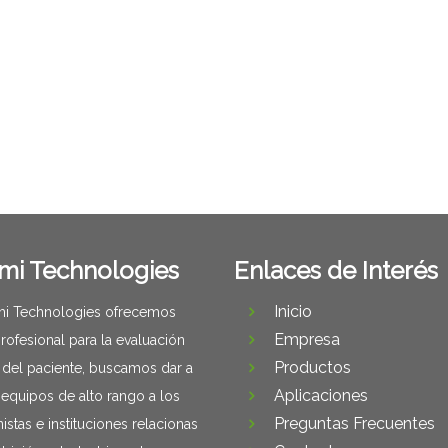
mi Technologies
Enlaces de Interés
Inicio
i Technologies ofrecemos
Empresa
rofesional para la evaluación
Productos
 del paciente, buscamos dar a
Aplicaciones
equipos de alto rango a los
Preguntas Frecuentes
istas e instituciones relacionas