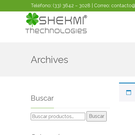
Teléfono:
(33) 3642 – 3028
| Correo:
contacto@
Archives
Buscar
Buscar
Buscar
por: