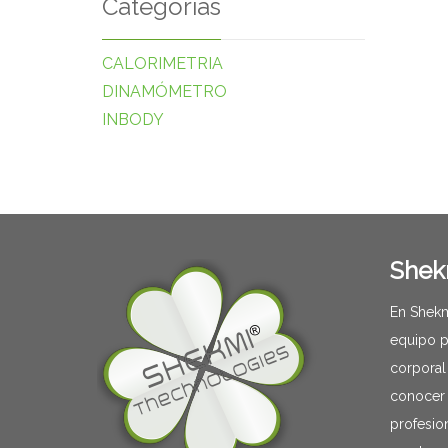
Categorías
CALORIMETRIA
DINAMÓMETRO
INBODY
Shek
En Shekm
equipo p
corporal
conocer 
profesion